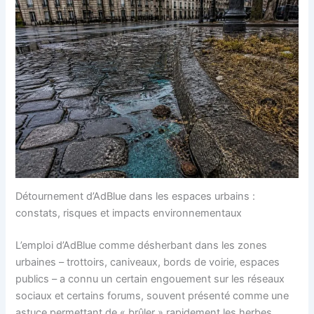
Détournement d’AdBlue dans les espaces urbains :
constats, risques et impacts environnementaux
L’emploi d’AdBlue comme désherbant dans les zones
urbaines – trottoirs, caniveaux, bords de voirie, espaces
publics – a connu un certain engouement sur les réseaux
sociaux et certains forums, souvent présenté comme une
astuce permettant de « brûler » rapidement les herbes