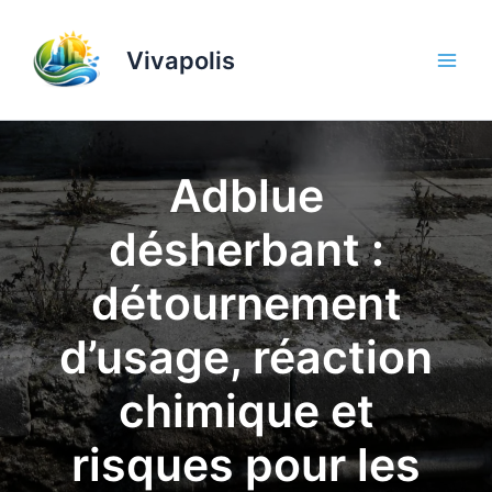
Aller
au
Vivapolis
contenu
Adblue
désherbant :
détournement
d’usage, réaction
chimique et
risques pour les