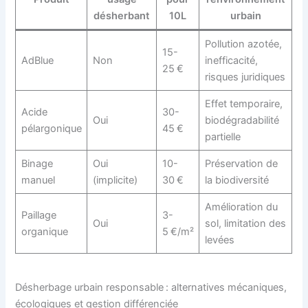
désherbant
10L
urbain
Pollution azotée,
15-
AdBlue
Non
inefficacité,
25 €
risques juridiques
Effet temporaire,
Acide
30-
Oui
biodégradabilité
pélargonique
45 €
partielle
Binage
Oui
10-
Préservation de
manuel
(implicite)
30 €
la biodiversité
Amélioration du
Paillage
3-
Oui
sol, limitation des
organique
5 €/m²
levées
Désherbage urbain responsable : alternatives mécaniques,
écologiques et gestion différenciée