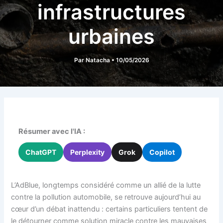
infrastructures
urbaines
Par
Natacha
•
10/05/2026
Résumer avec l'IA :
ChatGPT
Perplexity
Grok
Copilot
L’AdBlue, longtemps considéré comme un allié de la lutte
contre la pollution automobile, se retrouve aujourd’hui au
cœur d’un débat inattendu : certains particuliers tentent de
le détourner comme solution miracle contre les mauvaises