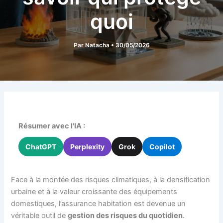
quoi
Par
Natacha
•
30/05/2026
Résumer avec l'IA :
ChatGPT
Perplexity
Grok
Copilot
Face à la montée des risques climatiques, à la densification
urbaine et à la valeur croissante des équipements
domestiques, l’assurance habitation est devenue un
véritable outil de
gestion des risques du quotidien
.