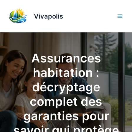
Aller
au
Vivapolis
contenu
Assurances
habitation :
décryptage
complet des
garanties pour
savoir qui protège