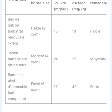
sol urbain
bordelaise
cuivre
d’usage
rémanence
(mg/kg)
(mg/kg)
Bac de
balcon
Faible (2
(substrat
15
18
Faible
x/an)
renouvelé
1x/an)
Jardin
Modéré (4
partagé sur
20
35
Moyenne
x/an)
pleine terre
Bande en
pied
Elevé (6
d’immeuble
17
42
Forte
x/an)
(sol
compacté)