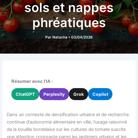
sols et nappes
phréatiques
Par
Natacha
•
03/04/2026
Résumer avec l'IA :
ChatGPT
Perplexity
Grok
Copilot
Dans un contexte de densification urbaine et de recherche
continue d’autonomie alimentaire en ville, l’usage raisonné
de la bouillie bordelaise sur les cultures de tomate suscite
une attention croissante parmi les jardiniers urbains et les