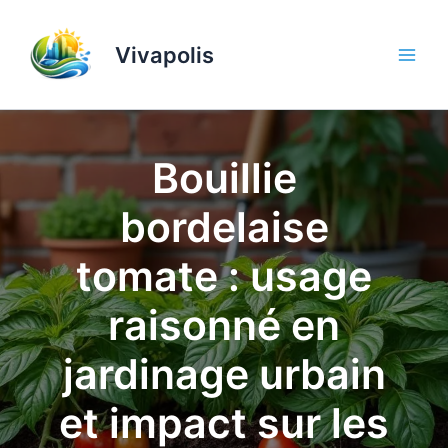
Aller
au
Vivapolis
contenu
Bouillie
bordelaise
tomate : usage
raisonné en
jardinage urbain
et impact sur les