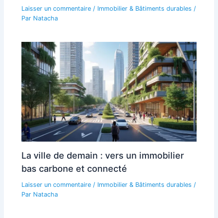
Laisser un commentaire
/
Immobilier & Bâtiments durables
/
Par
Natacha
La ville de demain : vers un immobilier
bas carbone et connecté
Laisser un commentaire
/
Immobilier & Bâtiments durables
/
Par
Natacha