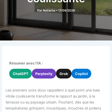
Par
Natacha
•
17/06/2026
Résumer avec l'IA :
ChatGPT
Perplexity
Grok
Copilot
Les premiers soirs doux rappellent à quel point une baie
vitrée coulissante transforme le rapport au jardin, à la
terrasse ou au paysage urbain. Pourtant, dès que les
températures grimpent, moustiques, mouches et pollens