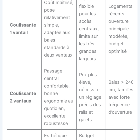
Coût maîtrisé,
flexible
Logements
pose
pour les
récents,
relativement
accès
ouverture
Coulissante
simple,
centraux,
principale
1 vantail
adaptée aux
limite sur
modérée,
baies
les très
budget
standards à
grandes
optimisé
deux vantaux
largeurs
Passage
Prix plus
central
élevé,
Baies > 240
confortable,
nécessite
cm, familles
Coulissante
bonne
un réglage
avec forte
2 vantaux
ergonomie au
précis des
fréquence
quotidien,
rails et
d’ouverture
excellente
galets
robustesse
Esthétique
Budget