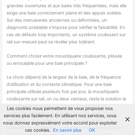
grandes ouvertures et aux baies très fréquentées, mais elle
exige une baie correctement plane et des appuis solides.
Sur des menuiseries anciennes ou déformées, un
diagnostic préalable s’impose pour vérifier la faisabilité. En
cas de défauts trop importants, un système coulissant sur
rail sur-mesure peut se révéler plus tolérant.
Comment choisir entre moustiquaire coulissante, plissée
ou enroulable pour une baie principale ?
Le choix dépend de la largeur de la baie, de la fréquence
d’utilisation et du contexte climatique. Pour une baie
principale utilisée plusieurs fois par jour, la moustiquaire
coulissante sur rail, un ou deux vantaux, reste la solution la
plus robuste et simple. La version plissée devient
Les cookies nous permettent de vous proposer nos
pertinente pour les très grandes largeurs ou les zones
services plus facilement. En utilisant nos services, vous
ventées, où son comportement mécanique est
nous donnez expressément votre accord pour exploiter
particulièrement stable. Les modèles enroulables latéraux
ces cookies.
En savoir plus
OK
sont à privilégier pour des baies secondaires ou des