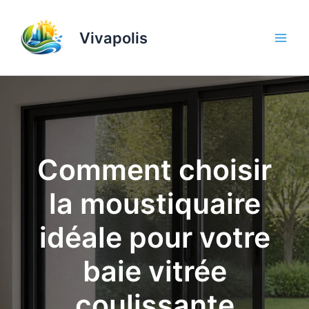
Aller
au
Vivapolis
contenu
Comment choisir
la moustiquaire
idéale pour votre
baie vitrée
coulissante