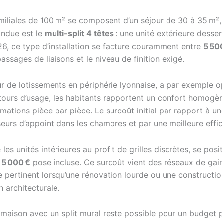
miliales de 100 m² se composent d’un séjour de 30 à 35 m²,
pandue est le
multi-split 4 têtes
: une unité extérieure desser
026, ce type d’installation se facture couramment entre
5 50
ssages de liaisons et le niveau de finition exigé.
de lotissements en périphérie lyonnaise, a par exemple op
etours d’usage, les habitants rapportent un confort homogè
ions pièce par pièce. Le surcoût initial par rapport à une
eurs d’appoint dans les chambres et par une meilleure effic
re les unités intérieures au profit de grilles discrètes, se 
15 000 €
pose incluse. Ce surcoût vient des réseaux de gain
 pertinent lorsqu’une rénovation lourde ou une construction
 architecturale.
 maison avec un split mural reste possible pour un budget 