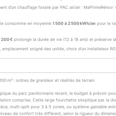
nt d’un chauffage fossile par PAC air/air : MaPrimeRénov’
mante consomme en moyenne
1 500 à 2 500 kWh/an
pour le ra
 200 €
prolonge la durée de vie (12 à 18 ans) et préserve 
 emplacement soigné des unités, choix d’un installateur RG
00 m² : ordres de grandeur et réalités de terrain
pique du parc pavillonnaire récent, le budget à prévoir pour
allation comprise. Cette large fourchette s’explique par la 
ièce, multi-split pour 3 à 5 zones, ou système gainable ent
niveau de confort très différent, selon la rigueur du dimens