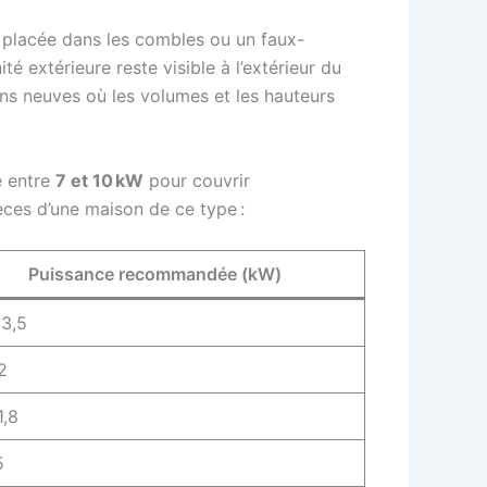
 placée dans les combles ou un faux-
té extérieure reste visible à l’extérieur du
ons neuves où les volumes et les hauteurs
e entre
7 et 10 kW
pour couvrir
èces d’une maison de ce type :
Puissance recommandée (kW)
 3,5
2
1,8
5