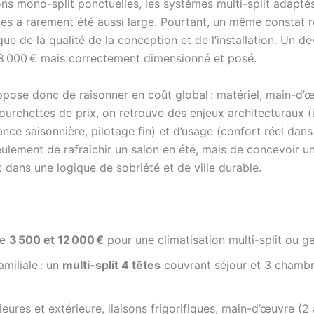
ons mono-split ponctuelles, les systèmes multi-split adaptés
gies a rarement été aussi large. Pourtant, un même constat re
ue de la qualité de la conception et de l’installation. Un de
 8 000 € mais correctement dimensionné et posé.
ppose donc de raisonner en coût global : matériel, main-d’œ
 fourchettes de prix, on retrouve des enjeux architecturaux (
ce saisonnière, pilotage fin) et d’usage (confort réel dans
 seulement de rafraîchir un salon en été, mais de concevoir u
 dans une logique de sobriété et de ville durable.
re
3 500 et 12 000 €
pour une climatisation multi-split ou ga
miliale : un
multi-split 4 têtes
couvrant séjour et 3 chambre
rieures et extérieure, liaisons frigorifiques, main-d’œuvre (2 