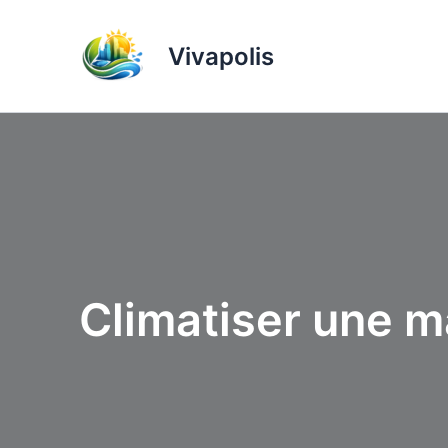
Aller
au
Vivapolis
contenu
Climatiser une m