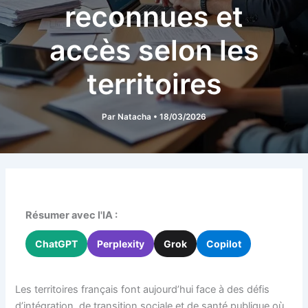
reconnues et
accès selon les
territoires
Par
Natacha
•
18/03/2026
Résumer avec l'IA :
ChatGPT
Perplexity
Grok
Copilot
Les territoires français font aujourd’hui face à des défis
d’intégration, de transition sociale et de santé publique où