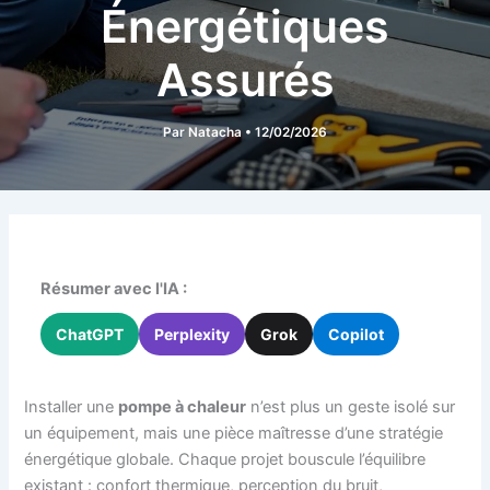
Énergétiques
Assurés
Par
Natacha
•
12/02/2026
Résumer avec l'IA :
ChatGPT
Perplexity
Grok
Copilot
Installer une
pompe à chaleur
n’est plus un geste isolé sur
un équipement, mais une pièce maîtresse d’une stratégie
énergétique globale. Chaque projet bouscule l’équilibre
existant : confort thermique, perception du bruit,