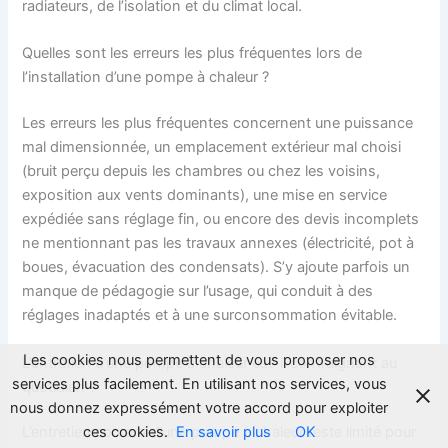
radiateurs, de l’isolation et du climat local.
Quelles sont les erreurs les plus fréquentes lors de
l’installation d’une pompe à chaleur ?
Les erreurs les plus fréquentes concernent une puissance
mal dimensionnée, un emplacement extérieur mal choisi
(bruit perçu depuis les chambres ou chez les voisins,
exposition aux vents dominants), une mise en service
expédiée sans réglage fin, ou encore des devis incomplets
ne mentionnant pas les travaux annexes (électricité, pot à
boues, évacuation des condensats). S’y ajoute parfois un
manque de pédagogie sur l’usage, qui conduit à des
réglages inadaptés et à une surconsommation évitable.
Les cookies nous permettent de vous proposer nos
L’entretien d’une pompe à chaleur est-il contraignant au
services plus facilement. En utilisant nos services, vous
quotidien ?
nous donnez expressément votre accord pour exploiter
ces cookies.
En savoir plus
OK
L’entretien courant d’une pompe à chaleur reste limité pour