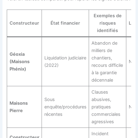
Exemples de
Constructeur
État financier
risques
Labe
identifiés
Abandon de
milliers de
Géoxia
Liquidation judiciaire
chantiers,
(Maisons
NF H
(2022)
recours difficile
Phénix)
à la garantie
décennale
Clauses
Sous
abusives,
Maisons
enquête/procédures
pratiques
NF H
Pierre
récentes
commerciales
agressives
Incident
Constructeur