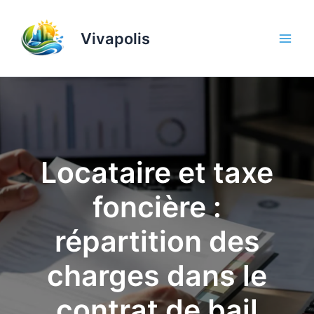
Aller
au
Vivapolis
contenu
Locataire et taxe
foncière :
répartition des
charges dans le
contrat de bail