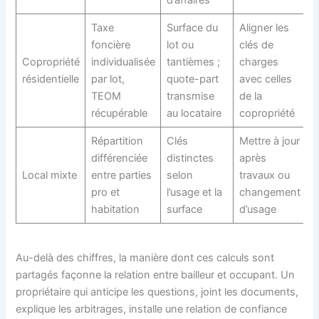
Taxe
Surface du
Aligner les
foncière
lot ou
clés de
Copropriété
individualisée
tantièmes ;
charges
résidentielle
par lot,
quote-part
avec celles
TEOM
transmise
de la
récupérable
au locataire
copropriété
Répartition
Clés
Mettre à jour
différenciée
distinctes
après
Local mixte
entre parties
selon
travaux ou
pro et
l’usage et la
changement
habitation
surface
d’usage
Au-delà des chiffres, la manière dont ces calculs sont
partagés façonne la relation entre bailleur et occupant. Un
propriétaire qui anticipe les questions, joint les documents,
explique les arbitrages, installe une relation de confiance