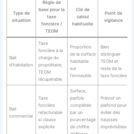
Règle de
base pour la
Clé de
Type de
Point de
taxe
calcul
situation
vigilance
foncière /
habituelle
TEOM
Taxe
Proportion
Bien
foncière à la
de la surface
distinguer
Bail
charge du
habitable
TEOM et
d’habitation
propriétaire,
sur
reste de la
TEOM
l’immeuble
taxe foncière
récupérable
Surface,
Taxe
parfois
Prévoir un
foncière
complétée
plafond pour
Bail
refacturable
par un
éviter des
commercial
si clause
pourcentage
hausses
explicite
de chiffre
imprévisibles
d’affaires