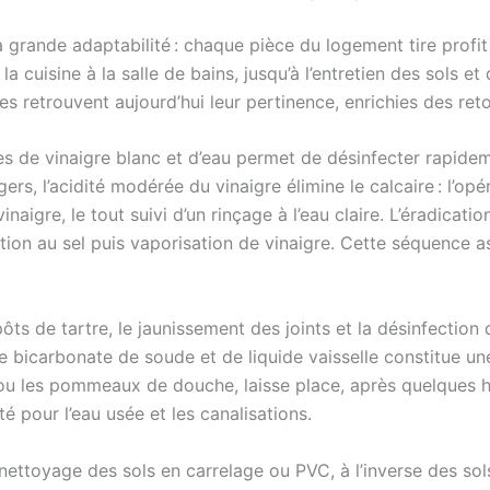
a grande adaptabilité : chaque pièce du logement tire profit
a cuisine à la salle de bains, jusqu’à l’entretien des sols et
es retrouvent aujourd’hui leur pertinence, enrichies des ret
s de vinaigre blanc et d’eau permet de désinfecter rapideme
rs, l’acidité modérée du vinaigre élimine le calcaire : l’opér
inaigre, le tout suivi d’un rinçage à l’eau claire. L’éradica
tion au sel puis vaporisation de vinaigre. Cette séquence 
épôts de tartre, le jaunissement des joints et la désinfectio
e bicarbonate de soude et de liquide vaisselle constitue un
e ou les pommeaux de douche, laisse place, après quelques he
é pour l’eau usée et les canalisations.
nettoyage des sols en carrelage ou PVC, à l’inverse des sol