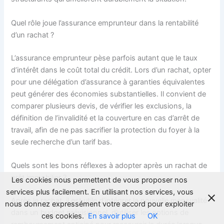
Quel rôle joue l’assurance emprunteur dans la rentabilité
d’un rachat ?
L’assurance emprunteur pèse parfois autant que le taux
d’intérêt dans le coût total du crédit. Lors d’un rachat, opter
pour une délégation d’assurance à garanties équivalentes
peut générer des économies substantielles. Il convient de
comparer plusieurs devis, de vérifier les exclusions, la
définition de l’invalidité et la couverture en cas d’arrêt de
travail, afin de ne pas sacrifier la protection du foyer à la
seule recherche d’un tarif bas.
Quels sont les bons réflexes à adopter après un rachat de
prêt immobilier ?
Les cookies nous permettent de vous proposer nos
services plus facilement. En utilisant nos services, vous
Après le rachat, il est utile d’intégrer la nouvelle mensualité
nous donnez expressément votre accord pour exploiter
dans un budget prévisionnel, d’utiliser les options de
ces cookies.
En savoir plus
OK