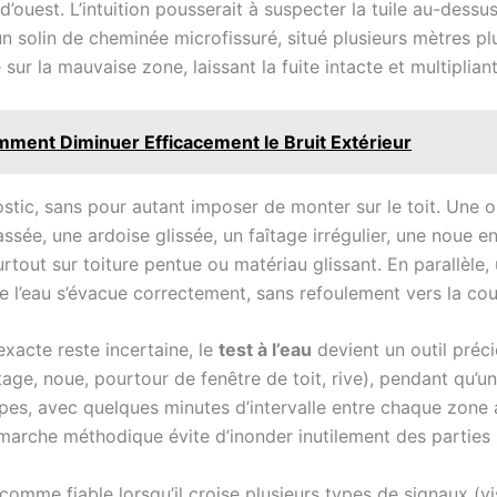
d’ouest. L’intuition pousserait à suspecter la tuile au-dess
d’un solin de cheminée microfissuré, situé plusieurs mètres 
 sur la mauvaise zone, laissant la fuite intacte et multipliant
mment Diminuer Efficacement le Bruit Extérieur
stic, sans pour autant imposer de monter sur le toit. Une ob
 cassée, une ardoise glissée, un faîtage irrégulier, une nou
surtout sur toiture pentue ou matériau glissant. En parallèle
e l’eau s’évacue correctement, sans refoulement vers la cou
xacte reste incertaine, le
test à l’eau
devient un outil préci
ge, noue, pourtour de fenêtre de toit, rive), pendant qu’une
pes, avec quelques minutes d’intervalle entre chaque zone a
émarche méthodique évite d’inonder inutilement des parties s
comme fiable lorsqu’il croise plusieurs types de signaux (vi