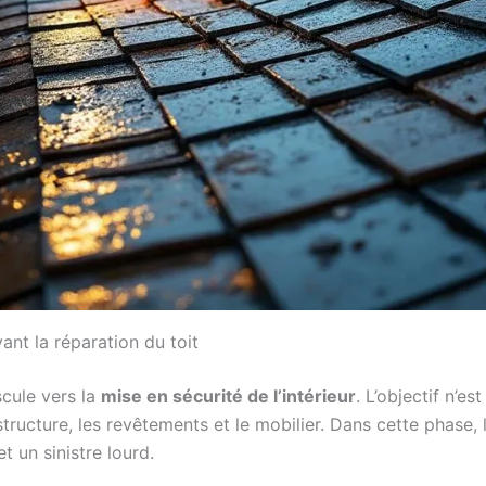
ant la réparation du toit
ascule vers la
mise en sécurité de l’intérieur
. L’objectif n’
tructure, les revêtements et le mobilier. Dans cette phase,
t un sinistre lourd.