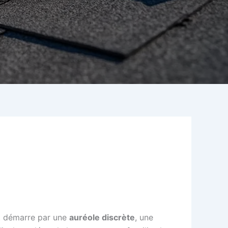
ut démarre par une
auréole discrète
, une