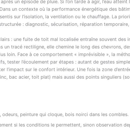
rès un épisode de pluie. Si l’on tarde à agir, l’eau atteint l
. Dans un contexte où la performance énergétique des bâtime
entis sur l’isolation, la ventilation ou le chauffage. La prio
tructurée : diagnostic, sécurisation, réparation temporaire, 
clairs : une fuite de toit mal localisée entraîne souvent des 
s un tracé rectiligne, elle chemine le long des chevrons, de
plus loin. Face à ce comportement « imprévisible », la métho
ctifs, tester l’écoulement par étapes : autant de gestes sim
er l’impact sur le confort intérieur. Une fois la zone d’entrée
nc, bac acier, toit plat) mais aussi des points singuliers (sol
, odeurs, peinture qui cloque, bois noirci dans les combles.
ement si les conditions le permettent, sinon observation dep