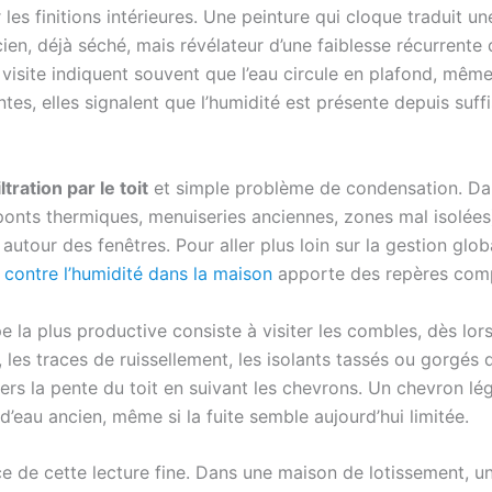
 les finitions intérieures. Une peinture qui cloque traduit un
cien, déjà séché, mais révélateur d’une faiblesse récurrente
isite indiquent souvent que l’eau circule en plafond, même 
ntes, elles signalent que l’humidité est présente depuis su
iltration par le toit
et simple problème de condensation. Dans
onts thermiques, menuiseries anciennes, zones mal isolées).
tour des fenêtres. Pour aller plus loin sur la gestion globa
 contre l’humidité dans la maison
apporte des repères comp
pe la plus productive consiste à visiter les combles, dès lor
, les traces de ruissellement, les isolants tassés ou gorgés 
vers la pente du toit en suivant les chevrons. Un chevron l
eau ancien, même si la fuite semble aujourd’hui limitée.
 de cette lecture fine. Dans une maison de lotissement, un