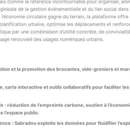
is comme la référence incontournable pour organiser, anim
lobale de la gestion événementielle et du lien social dans l
 l’économie circulaire gagne du terrain, la plateforme offre
planification urbaine, optimise les déplacements et renforce
lique par une combinaison d’utilité concrète, de conviviali
e visage renouvelé des usages numériques urbains.
stion et la promotion des brocantes, vide-greniers et marc
arte interactive et outils collaboratifs pour faciliter le
e : réduction de l’empreinte carbone, soutien à l’économie
s l’espace public.
uence : Sabradou exploite les données pour fluidifier l’expé