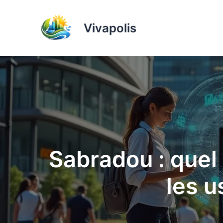
Aller
au
Vivapolis
contenu
Sabradou : quel
les 