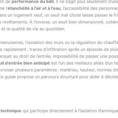
ent de
performance du bâti
. Il ne s’agit plus seulement d’
e l’
étanchéité à l’air et à l’eau
, l’accessibilité des personne
un logement neuf, un seuil mal choisi laisse passer le froid
s revêtements. À l’inverse, un seuil bien dimensionné, cohéren
t la qualité de vie au quotidien.
enuiseries, l’isolation des murs ou la régulation du chauffa
ye rapidement : traces d’infiltration après un épisode de plu
rquet au droit de l’entrée, impossibilité de passer une pous
uil d’entrée bien anticipé
est l’un des meilleurs alliés d’un 
roiser plusieurs paramètres : matériau, hauteur, normes d’a
Ce guide propose un parcours structuré pour aider à décide
e technique
qui participe directement à l’isolation thermique,