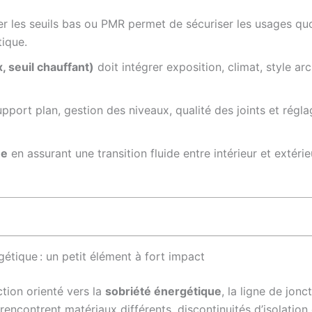
gier les seuils bas ou PMR permet de sécuriser les usages q
tique.
, seuil chauffant)
doit intégrer exposition, climat, style arc
upport plan, gestion des niveaux, qualité des joints et régla
ée
en assurant une transition fluide entre intérieur et extér
étique : un petit élément à fort impact
tion orienté vers la
sobriété énergétique
, la ligne de jonc
e rencontrent matériaux différents, discontinuités d’isolation