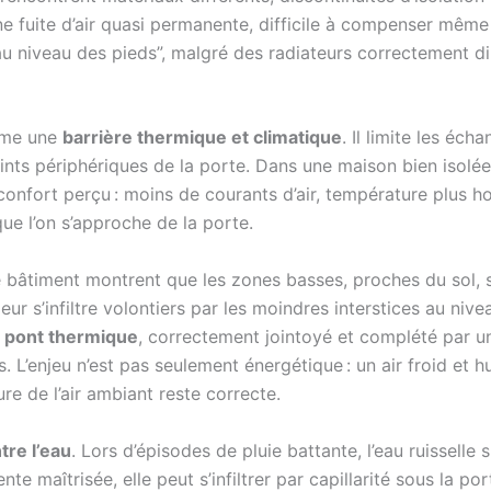
e fuite d’air quasi permanente, difficile à compenser même
 “au niveau des pieds”, malgré des radiateurs correctement 
omme une
barrière thermique et climatique
. Il limite les éch
oints périphériques de la porte. Dans une maison bien isolée
 confort perçu : moins de courants d’air, température plus h
ue l’on s’approche de la porte.
 bâtiment montrent que les zones basses, proches du sol, s
ur s’infiltre volontiers par les moindres interstices au niv
 pont thermique
, correctement jointoyé et complété par u
ns. L’enjeu n’est pas seulement énergétique : un air froid et
re de l’air ambiant reste correcte.
tre l’eau
. Lors d’épisodes de pluie battante, l’eau ruisselle 
nte maîtrisée, elle peut s’infiltrer par capillarité sous la 