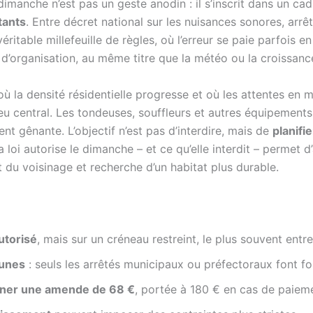
dimanche n’est pas un geste anodin : il s’inscrit dans un cad
tants
. Entre décret national sur les nuisances sonores, arr
éritable millefeuille de règles, où l’erreur se paie parfois 
d’organisation, au même titre que la météo ou la croissan
ù la densité résidentielle progresse et où les attentes en 
jeu central. Les tondeuses, souffleurs et autres équipemen
nt gênante. L’objectif n’est pas d’interdire, mais de
planifi
loi autorise le dimanche – et ce qu’elle interdit – permet d
t du voisinage et recherche d’un habitat plus durable.
utorisé
, mais sur un créneau restreint, le plus souvent entre
munes
: seuls les arrêtés municipaux ou préfectoraux font foi
aîner une amende de 68 €
, portée à 180 € en cas de paieme