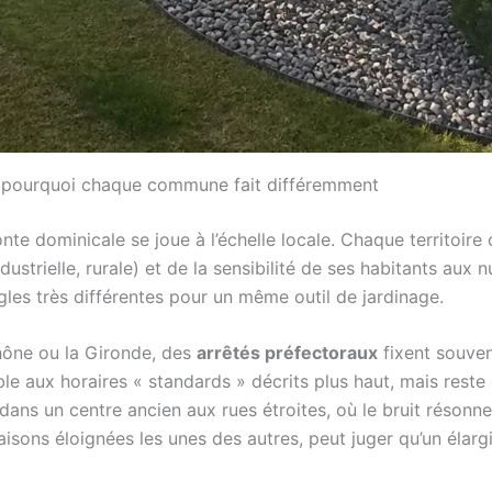
 : pourquoi chaque commune fait différemment
onte dominicale se joue à l’échelle locale. Chaque territoire 
dustrielle, rurale) et de la sensibilité de ses habitants aux
es très différentes pour un même outil de jardinage.
ône ou la Gironde, des
arrêtés préfectoraux
fixent souve
 aux horaires « standards » décrits plus haut, mais reste
 dans un centre ancien aux rues étroites, où le bruit réson
aisons éloignées les unes des autres, peut juger qu’un éla