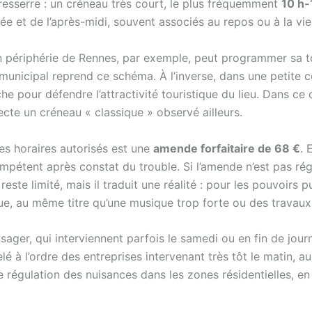
e resserre : un créneau très court, le plus fréquemment
10 h-
e et de l’après-midi, souvent associés au repos ou à la vie 
en périphérie de Rennes, par exemple, peut programmer sa t
t municipal reprend ce schéma. À l’inverse, dans une petite 
che pour défendre l’attractivité touristique du lieu. Dans c
pecte un créneau « classique » observé ailleurs.
es horaires autorisés est une
amende forfaitaire de 68 €
. 
mpétent après constat du trouble. Si l’amende n’est pas rég
 reste limité, mais il traduit une réalité : pour les pouvoirs 
ique, au même titre qu’une musique trop forte ou des travaux
ysager, qui interviennent parfois le samedi ou en fin de jou
é à l’ordre des entreprises intervenant très tôt le matin, 
e régulation des nuisances dans les zones résidentielles, 