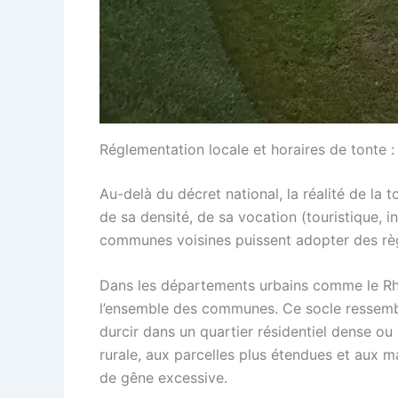
Réglementation locale et horaires de tonte
Au-delà du décret national, la réalité de la t
de sa densité, de sa vocation (touristique, in
communes voisines puissent adopter des règl
Dans les départements urbains comme le Rh
l’ensemble des communes. Ce socle ressemble
durcir dans un quartier résidentiel dense ou
rurale, aux parcelles plus étendues et aux m
de gêne excessive.