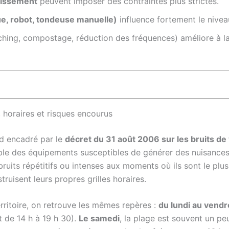
tissement
peuvent imposer des contraintes plus strictes.
ue, robot, tondeuse manuelle)
influence fortement le nivea
hing, compostage, réduction des fréquences) améliore à la 
 horaires et risques encourus
rd encadré par le
décret du 31 août 2006 sur les bruits de
le des équipements susceptibles de générer des nuisances s
 bruits répétitifs ou intenses aux moments où ils sont le plus
truisent leurs propres grilles horaires.
ritoire, on retrouve les mêmes repères :
du lundi au vendr
t de 14 h à 19 h 30).
Le samedi
, la plage est souvent un pe