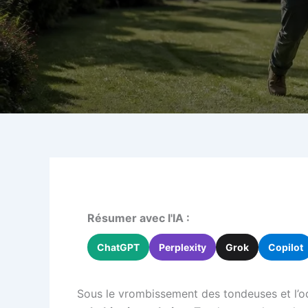
Résumer avec l'IA :
ChatGPT
Perplexity
Grok
Copilot
Sous le vrombissement des tondeuses et l’o