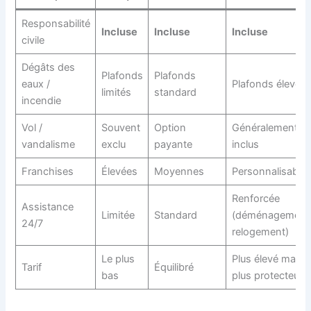
Responsabilité
Incluse
Incluse
Incluse
civile
Dégâts des
Plafonds
Plafonds
eaux /
Plafonds élevés
limités
standard
incendie
Vol /
Souvent
Option
Généralement
vandalisme
exclu
payante
inclus
Franchises
Élevées
Moyennes
Personnalisable
Renforcée
Assistance
Limitée
Standard
(déménagement
24/7
relogement)
Le plus
Plus élevé mais
Tarif
Équilibré
bas
plus protecteur