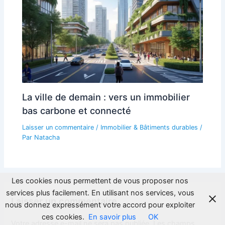
La ville de demain : vers un immobilier
bas carbone et connecté
Laisser un commentaire
/
Immobilier & Bâtiments durables
/
Par
Natacha
Les cookies nous permettent de vous proposer nos
services plus facilement. En utilisant nos services, vous
Laisser un commentaire
nous donnez expressément votre accord pour exploiter
ces cookies.
En savoir plus
OK
Votre adresse e-mail ne sera pas publiée.
Les champs