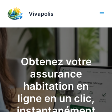
Aller
au
Vivapolis
contenu
Obtenez votre
assurance
habitation en
ligne en un clic,
instantanément