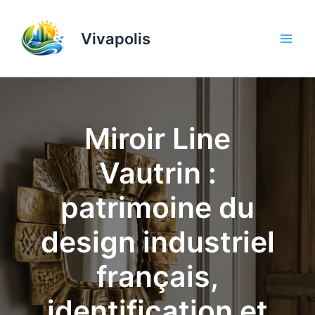
Aller
au
Vivapolis
contenu
Miroir Line
Vautrin :
patrimoine du
design industriel
français,
identification et