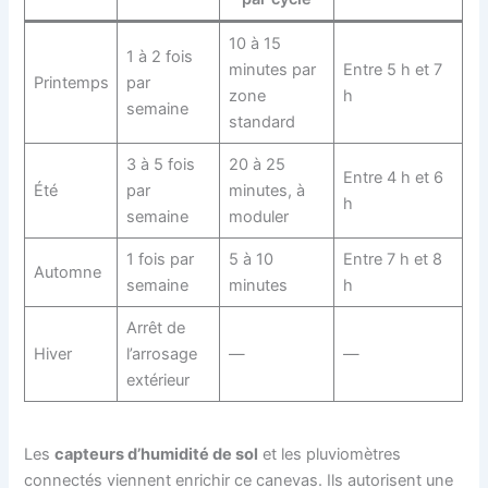
10 à 15
1 à 2 fois
minutes par
Entre 5 h et 7
Printemps
par
zone
h
semaine
standard
3 à 5 fois
20 à 25
Entre 4 h et 6
Été
par
minutes, à
h
semaine
moduler
1 fois par
5 à 10
Entre 7 h et 8
Automne
semaine
minutes
h
Arrêt de
Hiver
l’arrosage
—
—
extérieur
Les
capteurs d’humidité de sol
et les pluviomètres
connectés viennent enrichir ce canevas. Ils autorisent une