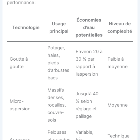
performance :
Économies
Usage
Niveau de
Technologie
d’eau
principal
complexité
potentielles
Potager,
Environ 20 à
haies,
Goutte à
30 % par
Faible à
pieds
goutte
rapport à
moyenne
d’arbustes,
l’aspersion
bacs
Massifs
Jusqu’à 40
denses,
Micro-
% selon
rocailles,
Moyenne
aspersion
réglage et
couvre-
paillage
sols
Pelouses
Variable,
Technique
Arroseurs
et grandes
très