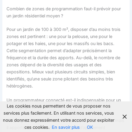
Combien de zones de programmation faut-il prévoir pour
un jardin résidentiel moyen ?
Pour un jardin de 100 à 300 m², disposer d’au moins trois
zones est pertinent : une pour la pelouse, une pour le
potager et les haies, une pour les massifs ou les bacs.
Cette segmentation permet d’adapter précisément la
fréquence et la durée des apports. Au-delà, le nombre de
zones dépend de la diversité des usages et des
expositions. Mieux vaut plusieurs circuits simples, bien
identifiés, qu’une seule zone pilotant des besoins très
hétérogènes.
Un programmateur connecté est-il indispensable pour un
Les cookies nous permettent de vous proposer nos
arrosage performant ?
services plus facilement. En utilisant nos services, vous
nous donnez expressément votre accord pour exploiter
Un programmateur connecté n’est pas indispensable, mais
ces cookies.
En savoir plus
OK
il apporte un confort et une capacité d’ajustement