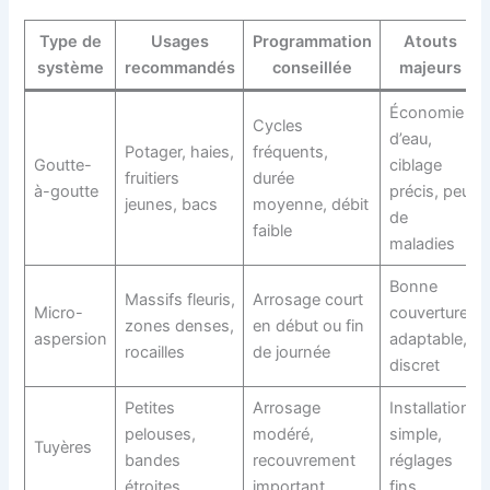
Type de
Usages
Programmation
Atouts
système
recommandés
conseillée
majeurs
Économie
Cycles
d’eau,
Potager, haies,
fréquents,
Goutte-
ciblage
fruitiers
durée
à-goutte
précis, peu
jeunes, bacs
moyenne, débit
de
faible
maladies
Bonne
Massifs fleuris,
Arrosage court
Micro-
couverture,
zones denses,
en début ou fin
aspersion
adaptable,
rocailles
de journée
discret
Petites
Arrosage
Installation
pelouses,
modéré,
simple,
Tuyères
bandes
recouvrement
réglages
étroites
important
fins