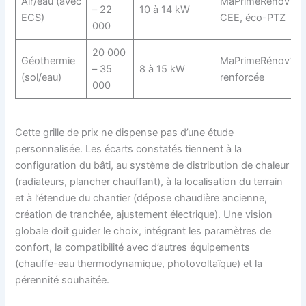
Air/eau (avec
MaPrimeRénov’,
– 22
10 à 14 kW
ECS)
CEE, éco-PTZ
000
20 000
Géothermie
MaPrimeRénov’
– 35
8 à 15 kW
(sol/eau)
renforcée
000
Cette grille de prix ne dispense pas d’une étude
personnalisée. Les écarts constatés tiennent à la
configuration du bâti, au système de distribution de chaleur
(radiateurs, plancher chauffant), à la localisation du terrain
et à l’étendue du chantier (dépose chaudière ancienne,
création de tranchée, ajustement électrique). Une vision
globale doit guider le choix, intégrant les paramètres de
confort, la compatibilité avec d’autres équipements
(chauffe-eau thermodynamique, photovoltaïque) et la
pérennité souhaitée.