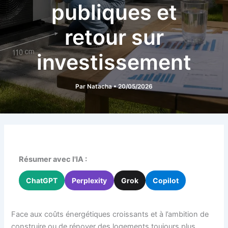
publiques et
retour sur
investissement
Par
Natacha
•
20/05/2026
Résumer avec l'IA :
ChatGPT
Perplexity
Grok
Copilot
Face aux coûts énergétiques croissants et à l’ambition de
construire ou de rénover des logements toujours plus