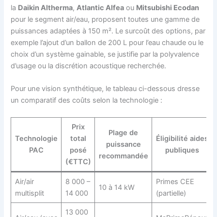
la
Daikin Altherma
,
Atlantic Alfea
ou
Mitsubishi Ecodan
pour le segment air/eau, proposent toutes une gamme de
puissances adaptées à 150 m². Le surcoût des options, par
exemple l’ajout d’un ballon de 200 L pour l’eau chaude ou le
choix d’un système gainable, se justifie par la polyvalence
d’usage ou la discrétion acoustique recherchée.
Pour une vision synthétique, le tableau ci-dessous dresse
un comparatif des coûts selon la technologie :
Prix
Plage de
Technologie
total
Éligibilité aides
puissance
PAC
posé
publiques
recommandée
(€TTC)
Air/air
8 000 –
Primes CEE
10 à 14 kW
multisplit
14 000
(partielle)
13 000