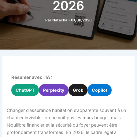
2026
Par
Natacha
•
01/06/2026
Résumer avec l'IA :
ChatGPT
Perplexity
Grok
Copilot
Changer d’assurance habitation s’apparente souvent à un
chantier invisible : on ne voit pas les murs bouger, mais
l’équilibre financier et la sécurité du foyer peuvent être
profondément transformés. En 2026, le cadre légal a