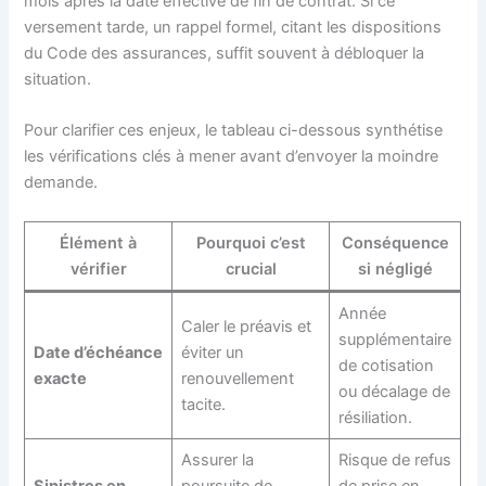
mois après la date effective de fin de contrat. Si ce
versement tarde, un rappel formel, citant les dispositions
du Code des assurances, suffit souvent à débloquer la
situation.
Pour clarifier ces enjeux, le tableau ci-dessous synthétise
les vérifications clés à mener avant d’envoyer la moindre
demande.
Élément à
Pourquoi c’est
Conséquence
vérifier
crucial
si négligé
Année
Caler le préavis et
supplémentaire
Date d’échéance
éviter un
de cotisation
exacte
renouvellement
ou décalage de
tacite.
résiliation.
Assurer la
Risque de refus
Sinistres en
poursuite de
de prise en