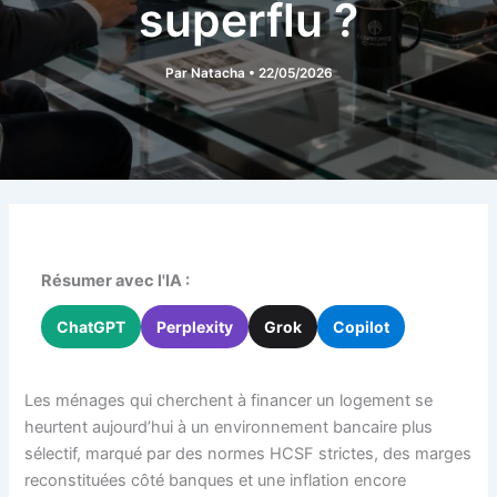
superflu ?
Par
Natacha
•
22/05/2026
Résumer avec l'IA :
ChatGPT
Perplexity
Grok
Copilot
Les ménages qui cherchent à financer un logement se
heurtent aujourd’hui à un environnement bancaire plus
sélectif, marqué par des normes HCSF strictes, des marges
reconstituées côté banques et une inflation encore