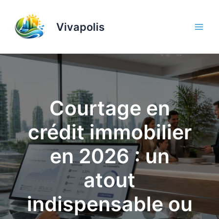
Aller
au
Vivapolis
contenu
Courtage en
crédit immobilier
en 2026 : un
atout
indispensable ou