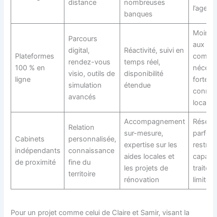
distance
nombreuses
l’agenc
banques
Moins 
Parcours
aux pro
digital,
Réactivité, suivi en
Plateformes
comple
rendez-vous
temps réel,
100 % en
nécess
visio, outils de
disponibilité
ligne
forte
simulation
étendue
connai
avancés
locale
Accompagnement
Réseau
Relation
sur-mesure,
parfois
Cabinets
personnalisée,
expertise sur les
restrein
indépendants
connaissance
aides locales et
capacit
de proximité
fine du
les projets de
traitem
territoire
rénovation
limitée
Pour un projet comme celui de Claire et Samir, visant la