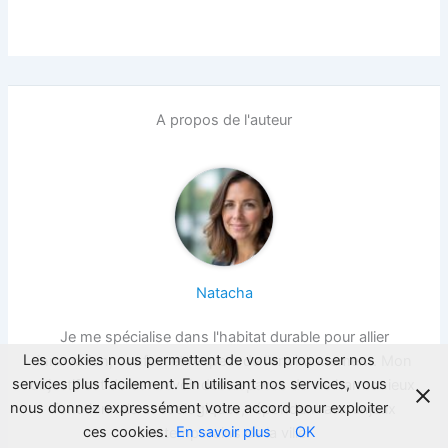
A propos de l'auteur
Natacha
Je me spécialise dans l'habitat durable pour allier
Les cookies nous permettent de vous proposer nos
innovation, confort et respect de l'environnement. Mon
services plus facilement. En utilisant nos services, vous
objectif est de concevoir des espaces de vie harmonieux,
nous donnez expressément votre accord pour exploiter
fonctionnels et écologiques, répondant aux enjeux
ces cookies.
En savoir plus
OK
contemporains de la ville.