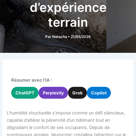
d’expérience
terrain
Par
Natacha
•
21/05/2026
Résumer avec l'IA :
ChatGPT
Perplexity
Grok
Copilot
L’humidité structurelle s’impose comme un défi silencieux,
capable d’altérer la pérennité d’un bâtiment tout en
dégradant le confort de ses occupants. Depuis de
nombreuses années, Murprotec cristallise l’attention sur le