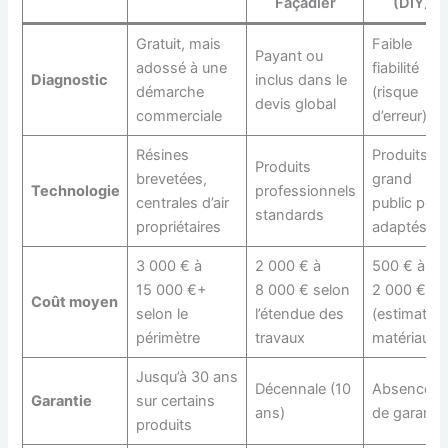
Façadier
(DIY)
Gratuit, mais
Faible
Payant ou
adossé à une
fiabilité
Diagnostic
inclus dans le
démarche
(risque
devis global
commerciale
d’erreur)
Résines
Produits
Produits
brevetées,
grand
Technologie
professionnels
centrales d’air
public peu
standards
propriétaires
adaptés
3 000 € à
2 000 € à
500 € à
15 000 €+
8 000 € selon
2 000 €
Coût moyen
selon le
l’étendue des
(estimatif
périmètre
travaux
matériaux)
Jusqu’à 30 ans
Décennale (10
Absence
Garantie
sur certains
ans)
de garantie
produits