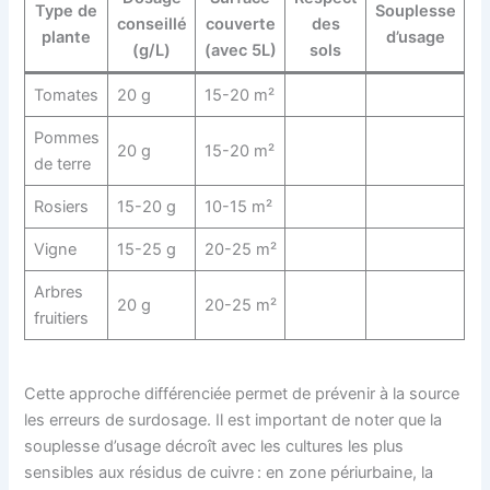
Type de
Souplesse
conseillé
couverte
des
plante
d’usage
(g/L)
(avec 5L)
sols
Tomates
20 g
15-20 m²
Pommes
20 g
15-20 m²
de terre
Rosiers
15-20 g
10-15 m²
Vigne
15-25 g
20-25 m²
Arbres
20 g
20-25 m²
fruitiers
Cette approche différenciée permet de prévenir à la source
les erreurs de surdosage. Il est important de noter que la
souplesse d’usage décroît avec les cultures les plus
sensibles aux résidus de cuivre : en zone périurbaine, la