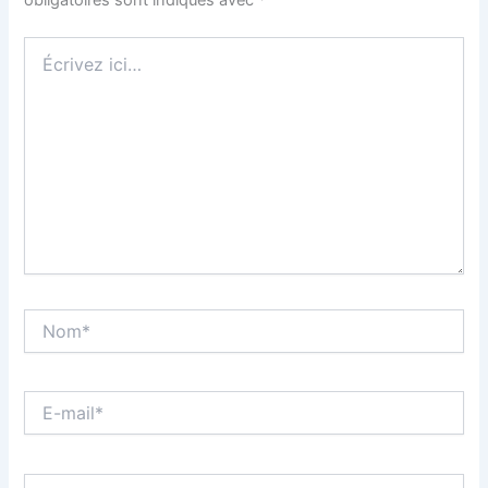
obligatoires sont indiqués avec
*
Écrivez
ici…
Nom*
E-
mail*
Site