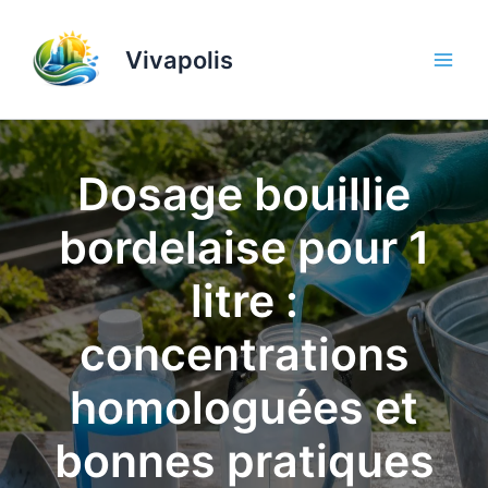
Aller
au
Vivapolis
contenu
Dosage bouillie
bordelaise pour 1
litre :
concentrations
homologuées et
bonnes pratiques