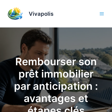
Aller
au
Vivapolis
contenu
Rembourser son
prêt immobilier
par anticipation :
avantages et
étapes clés