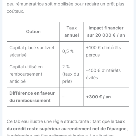
peu rémunératrice soit mobilisée pour réduire un prêt plus
coûteux.
Taux
Impact financier
Option
annuel
sur 20 000 € / an
Capital placé sur livret
+100 € d’intérêts
0,5 %
sécurisé
perçus
Capital utilisé en
2 %
-400 € d’intérêts
remboursement
(taux du
évités
anticipé
prêt)
Différence en faveur
–
+300 € / an
du remboursement
Ce tableau illustre une règle structurante : tant que le
taux
du crédit reste supérieur au rendement net de l’épargne
,
l’anticipation est financièrement logique. La situation